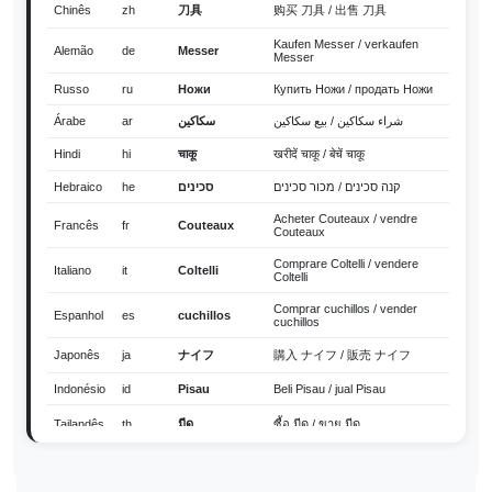
Chinês
zh
刀具
购买 刀具 / 出售 刀具
Kaufen Messer / verkaufen
Alemão
de
Messer
Messer
Russo
ru
Ножи
Купить Ножи / продать Ножи
Árabe
ar
سكاكين
شراء سكاكين / بيع سكاكين
Hindi
hi
चाकू
खरीदें चाकू / बेचें चाकू
Hebraico
he
סכינים
קנה סכינים / מכור סכינים
Acheter Couteaux / vendre
Francês
fr
Couteaux
Couteaux
Comprare Coltelli / vendere
Italiano
it
Coltelli
Coltelli
Comprar cuchillos / vender
Espanhol
es
cuchillos
cuchillos
Japonês
ja
ナイフ
購入 ナイフ / 販売 ナイフ
Indonésio
id
Pisau
Beli Pisau / jual Pisau
Tailandês
th
มีด
ซื้อ มีด / ขาย มีด
Những con
Mua Những con dao / bán
Vietnamita
vi
dao
Những con dao