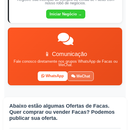
nosso robô de negócios.
Iniciar Negócio →
📱 Comunicação
Fale conosco diretamente nos grupos WhatsApp de Facas ou
WeChat.
WhatsApp
WeChat
Abaixo estão algumas Ofertas de Facas.
Quer comprar ou vender
Facas
? Podemos
publicar sua oferta.