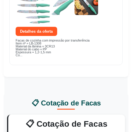
Detalhes da oferta
Facas de cozinha com impressão por transferência
Item nº = LB-1308
Material da lâmina = 3CR13
Material do cabo = PP
Espessura = 1,2-1,5 mm
Co...
📋 Cotação de Facas
📋 Cotação de Facas