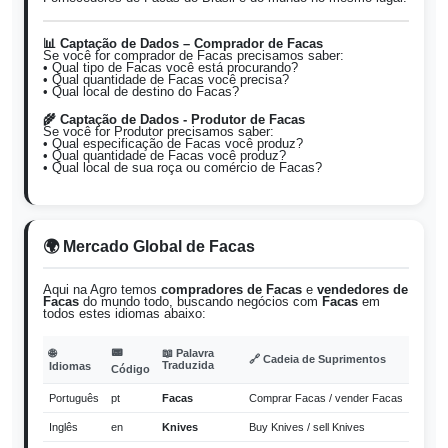
📊 Captação de Dados – Comprador de Facas
Se você for comprador de Facas precisamos saber:
• Qual tipo de Facas você está procurando?
• Qual quantidade de Facas você precisa?
• Qual local de destino do Facas?
🌾 Captação de Dados - Produtor de Facas
Se você for Produtor precisamos saber:
• Qual especificação de Facas você produz?
• Qual quantidade de Facas você produz?
• Qual local de sua roça ou comércio de Facas?
🌍 Mercado Global de Facas
Aqui na Agro temos
compradores de Facas
e
vendedores de
Facas
do mundo todo, buscando negócios com
Facas
em
todos estes idiomas abaixo:
📟
🌐
📖 Palavra
🔗 Cadeia de Suprimentos
Traduzida
Idiomas
Código
Português
pt
Facas
Comprar Facas / vender Facas
Inglês
en
Knives
Buy Knives / sell Knives