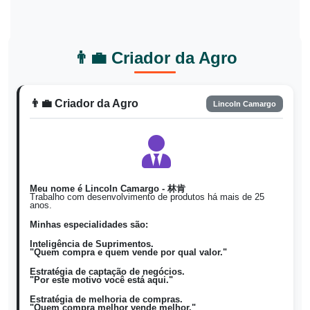
Malaio
ms
Pisau
Beli Pisau / jual Pisau
Bumili Mga kutsilyo / magbenta
Filipino
fil
Mga kutsilyo
Mga kutsilyo
👨‍💼 Criador da Agro
Coreano
ko
칼
구매 칼 / 판매 칼
👨‍💼 Criador da Agro
Lincoln Camargo
Meu nome é Lincoln Camargo - 林肯
Trabalho com desenvolvimento de produtos há mais de 25
anos.
Minhas especialidades são:
Inteligência de Suprimentos.
"Quem compra e quem vende por qual valor."
Estratégia de captação de negócios.
"Por este motivo você está aqui."
Estratégia de melhoria de compras.
"Quem compra melhor vende melhor."