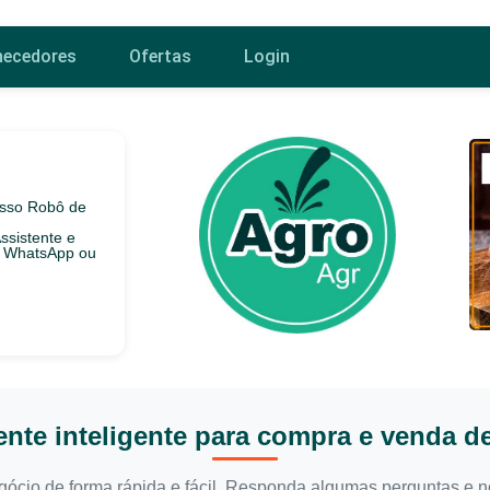
necedores
Ofertas
Login
osso Robô de
ssistente e
o WhatsApp ou
ente inteligente para compra e venda d
negócio de forma rápida e fácil. Responda algumas perguntas e n