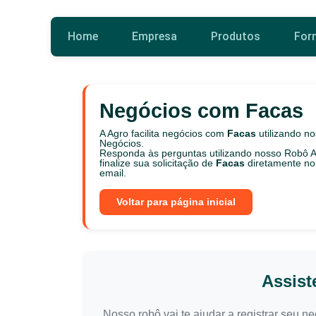
Home
Empresa
Produtos
For
Negócios com Facas
A Agro facilita negócios com
Facas
utilizando n
Negócios.
Responda às perguntas utilizando nosso Robô A
finalize sua solicitação de
Facas
diretamente n
email.
Voltar para página inicial
Assist
Nosso robô vai te ajudar a registrar seu 